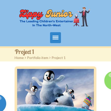
Home
Project 1
Home
>
Portfolio item
>
Project 1
Packages
Events
Contact
Videos
FAQ